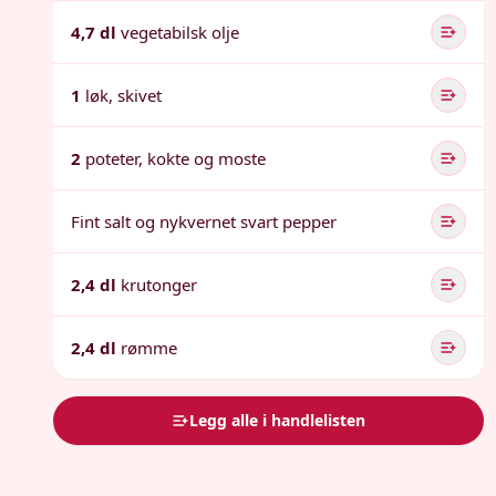
4,7 dl
vegetabilsk olje
1
løk, skivet
2
poteter, kokte og moste
Fint salt og nykvernet svart pepper
2,4 dl
krutonger
2,4 dl
rømme
Legg alle i handlelisten