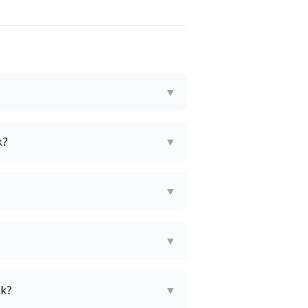
▼
k?
▼
▼
▼
øk?
▼