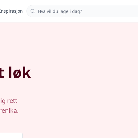
Søk i oppskrifter
Inspirasjon
t løk
ig rett
enika.