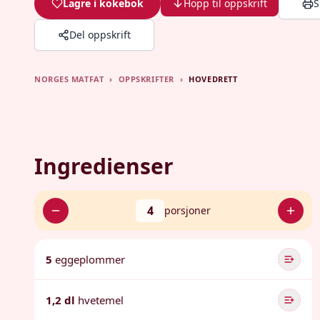
Lagre i kokebok
Hopp til oppskrift
S
Del oppskrift
NORGES MATFAT
›
OPPSKRIFTER
›
HOVEDRETT
Ingredienser
4
porsjoner
5
eggeplommer
1,2 dl
hvetemel