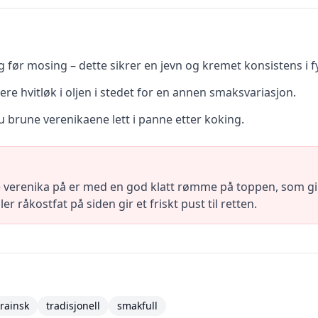
før mosing – dette sikrer en jevn og kremet konsistens i fy
tere hvitløk i oljen i stedet for en annen smaksvariasjon.
u brune verenikaene lett i panne etter koking.
 verenika på er med en god klatt rømme på toppen, som gir 
ler råkostfat på siden gir et friskt pust til retten.
rainsk
tradisjonell
smakfull