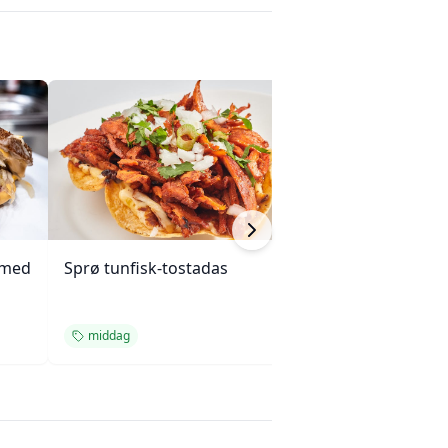
 med
Sprø tunfisk-tostadas
Kylling, brokkoli
cashewnøtter (Un
middag
middag