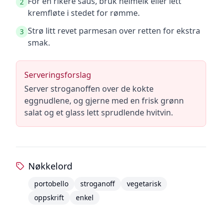
For en rikere saus, bruk helmelk eller lett
2
kremfløte i stedet for rømme.
Strø litt revet parmesan over retten for ekstra
3
smak.
Serveringsforslag
Server stroganoffen over de kokte
eggnudlene, og gjerne med en frisk grønn
salat og et glass lett sprudlende hvitvin.
Nøkkelord
portobello
stroganoff
vegetarisk
oppskrift
enkel