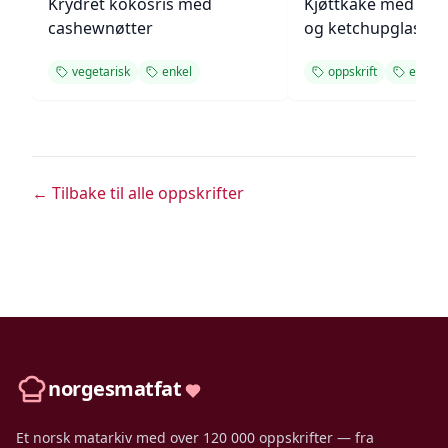
Krydret kokosris med
Kjøttkake med bru
cashewnøtter
og ketchupglasur
vegetarisk
enkel
oppskrift
enkel
← Tilbake til alle oppskrifter
norgesmatfat
Et norsk matarkiv med over 120 000 oppskrifter — fra