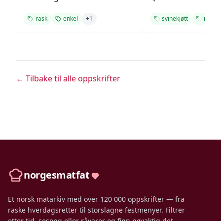
rask
enkel
+
1
svinekjøtt
midda
← Tilbake til alle oppskrifter
norgesmatfat
Et norsk matarkiv med over 120 000 oppskrifter — fra
raske hverdagsretter til storslagne festmenyer. Filtrer
etter tid, sesong eller råvarer og finn nøyaktig det