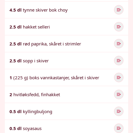
4.5 dl
tynne skiver bok choy
2.5 dl
hakket selleri
2.5 dl
rød paprika, skåret i strimler
2.5 dl
sopp i skiver
1
(225 g) boks vannkastanjer, skåret i skiver
2
hvitløksfedd, finhakket
0.5 dl
kyllingbuljong
0.5 dl
soyasaus