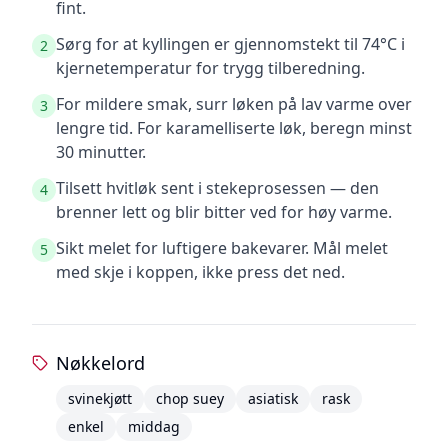
fint.
Sørg for at kyllingen er gjennomstekt til 74°C i
2
kjernetemperatur for trygg tilberedning.
For mildere smak, surr løken på lav varme over
3
lengre tid. For karamelliserte løk, beregn minst
30 minutter.
Tilsett hvitløk sent i stekeprosessen — den
4
brenner lett og blir bitter ved for høy varme.
Sikt melet for luftigere bakevarer. Mål melet
5
med skje i koppen, ikke press det ned.
Nøkkelord
svinekjøtt
chop suey
asiatisk
rask
enkel
middag