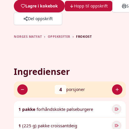
Lagre i kokebok
Hopp til oppskrift
S
Del oppskrift
NORGES MATFAT
›
OPPSKRIFTER
›
FROKOST
Ingredienser
4
porsjoner
1 pakke
forhåndskokte pølseburgere
1
(225 g) pakke croissantdeig