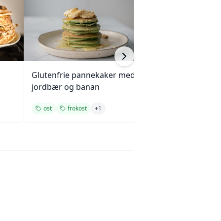
Glutenfrie pannekaker med
Saftige valnøtt- 
jordbær og banan
eplemuffins
ost
frokost
+
1
ost
frokost