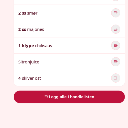
2 ss
smør
2 ss
majones
1 klype
chilisaus
Sitronjuice
4
skiver ost
Legg alle i handlelisten