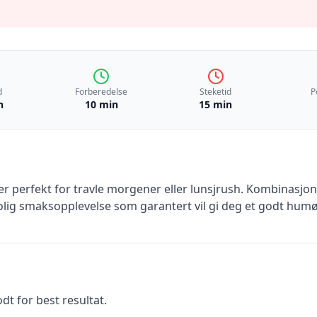
d
Forberedelse
Steketid
P
n
10 min
15 min
r perfekt for travle morgener eller lunsjrush. Kombinasjon
rolig smaksopplevelse som garantert vil gi deg et godt hu
t for best resultat.