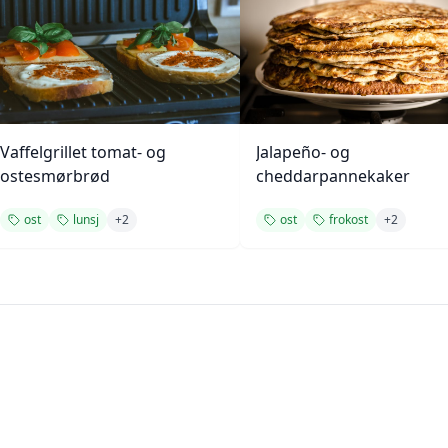
Vaffelgrillet tomat- og
Jalapeño- og
ostesmørbrød
cheddarpannekaker
ost
lunsj
+
2
ost
frokost
+
2