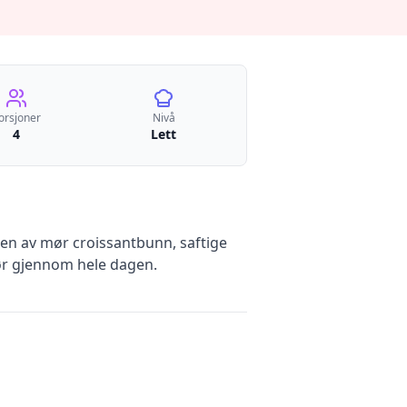
orsjoner
Nivå
4
Lett
en av mør croissantbunn, saftige
mør gjennom hele dagen.