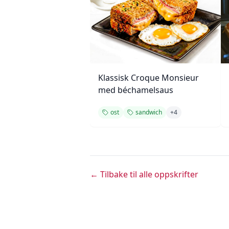
Klassisk Croque Monsieur
med béchamelsaus
ost
sandwich
+
4
← Tilbake til alle oppskrifter