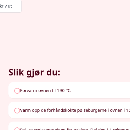
kriv ut
Slik gjør du:
Forvarm ovnen til 190 °C.
Varm opp de forhåndskokte pølseburgerne i ovnen i 15 
Rull ut croissantdeigen fra pakken. Del den i 4 rektan