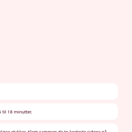
til 18 minutter.
gulære stykker. Klem sammen de to korteste sidene på