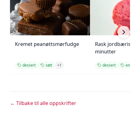
Kremet peanøttsmørfudge
Rask jordbæriskre
minutter
dessert
søtt
+
1
dessert
enkel
← Tilbake til alle oppskrifter