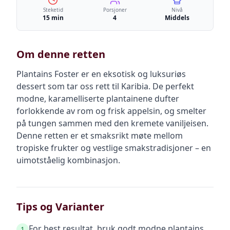
Steketid
Porsjoner
Nivå
15 min
4
Middels
Om denne retten
Plantains Foster er en eksotisk og luksuriøs
dessert som tar oss rett til Karibia. De perfekt
modne, karamelliserte plantainene dufter
forlokkende av rom og frisk appelsin, og smelter
på tungen sammen med den kremete vaniljeisen.
Denne retten er et smaksrikt møte mellom
tropiske frukter og vestlige smakstradisjoner – en
uimotståelig kombinasjon.
Tips og Varianter
For best resultat, bruk godt modne plantains
1