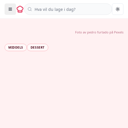
Søk i oppskrifter
Togg
Foto av
pedro furtado
på
Pexels
MIDDELS
DESSERT