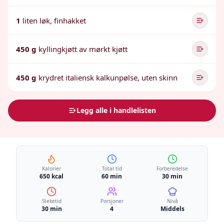
1
liten løk, finhakket
450 g
kyllingkjøtt av mørkt kjøtt
450 g
krydret italiensk kalkunpølse, uten skinn
Legg alle i handlelisten
Kalorier
Total tid
Forberedelse
650 kcal
60 min
30 min
Steketid
Porsjoner
Nivå
30 min
4
Middels