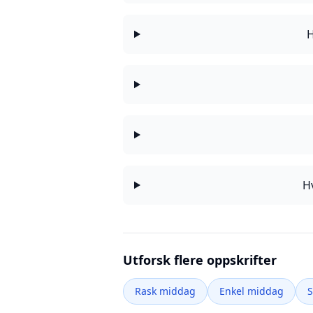
H
H
Utforsk flere oppskrifter
Rask middag
Enkel middag