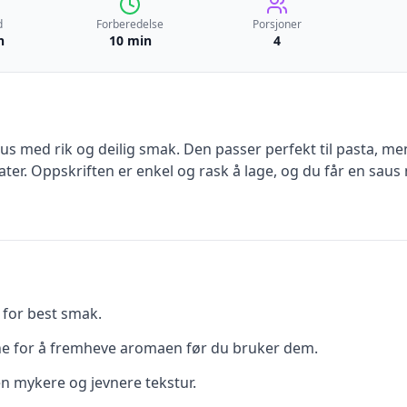
d
Forberedelse
Porsjoner
n
10 min
4
saus med rik og deilig smak. Den passer perfekt til pasta, 
later. Oppskriften er enkel og rask å lage, og du får en saus
 for best smak.
anne for å fremheve aromaen før du bruker dem.
en mykere og jevnere tekstur.