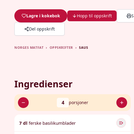
Lagre i kokebok
Hopp til oppskrift
S
Del oppskrift
NORGES MATFAT
›
OPPSKRIFTER
›
SAUS
Ingredienser
4
porsjoner
7 dl
ferske basilikumblader