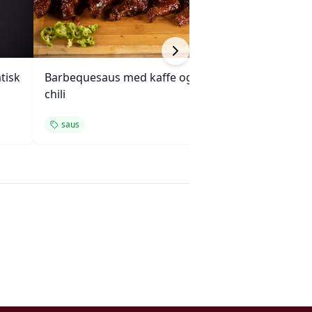
tisk
Barbequesaus med kaffe og
Klassisk hjemme
chili
remulade
saus
saus