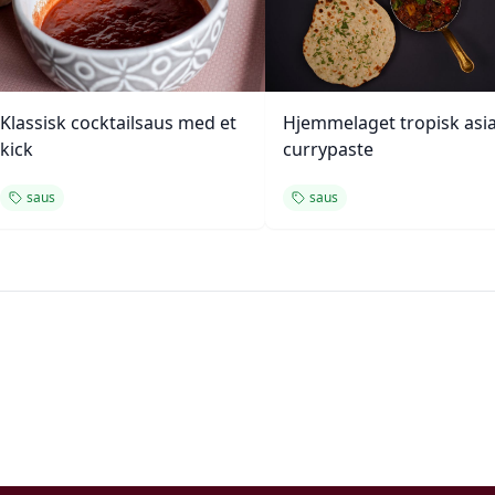
Klassisk cocktailsaus med et
Hjemmelaget tropisk asia
kick
currypaste
saus
saus