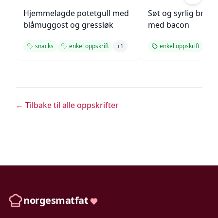
Hjemmelagde potetgull med
Søt og syrlig brokk
blåmuggost og gressløk
med bacon
snacks
enkel oppskrift
+
1
enkel oppskrift
t
← Tilbake til alle oppskrifter
norgesmatfat