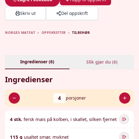
Skriv ut
Del oppskrift
NORGES MATFAT
›
OPPSKRIFTER
›
TILBEHØR
Ingredienser (
6
)
Slik gjør du (
6
)
Ingredienser
4
porsjoner
4 stk.
fersk mais på kolben, i skallet, silken fjernet
115 g
usaltet smør, myknet