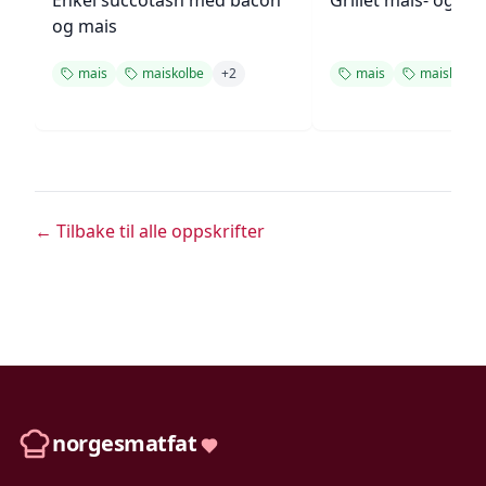
Enkel succotash med bacon
Grillet mais- og to
og mais
mais
maiskolbe
+
2
mais
maiskolbe
← Tilbake til alle oppskrifter
norgesmatfat