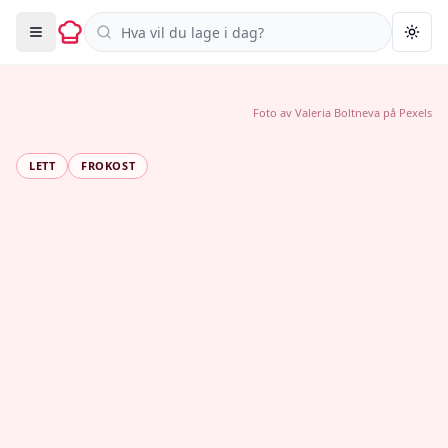
Søk i oppskrifter
Togg
Foto av
Valeria Boltneva
på
Pexels
LETT
FROKOST