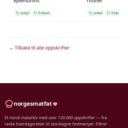
eplemuffins
rosiner
enkel
frokost
enkel
frokost
← Tilbake til alle oppskrifter
norgesmatfat
Et norsk matarkiv med over 120 000 oppskrifter — fra
raske hverdagsretter til storslagne festmenyer. Filtrer