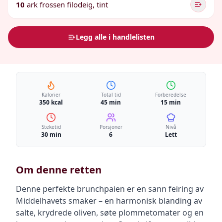
10
ark frossen filodeig, tint
Legg alle i handlelisten
Kalorier
Total tid
Forberedelse
350 kcal
45 min
15 min
Steketid
Porsjoner
Nivå
30 min
6
Lett
Om denne retten
Denne perfekte brunchpaien er en sann feiring av
Middelhavets smaker – en harmonisk blanding av
salte, krydrede oliven, søte plommetomater og en