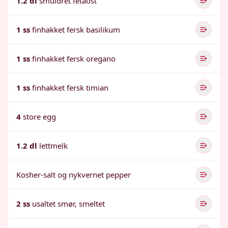
1.2 dl
smuldret fetaost
1 ss
finhakket fersk basilikum
1 ss
finhakket fersk oregano
1 ss
finhakket fersk timian
4
store egg
1.2 dl
lettmelk
Kosher-salt og nykvernet pepper
2 ss
usaltet smør, smeltet