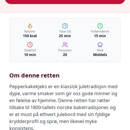
Kalorier
Total tid
Forberedelse
150 kcal
25 min
15 min
Steketid
Porsjoner
Nivå
10 min
20
Middels
Om denne retten
Pepperkakekjeks er en klassisk juletradisjon med
dype, varme smaker som gir oss gode minner og
en følelse av hjemme. Denne retten har røtter
tilbake til 1800-tallets norske baketradisjoner, og
er et must på ethvert julebord med sin fyldige
krydderprofil og sprø, men likevel myke
konsistens.