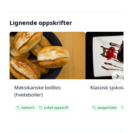
Lignende oppskrifter
Meksikanske bolillos
Klassisk sjokolade
(hveteboller)
bakverk
enkel oppskrift
pepperkake
enke