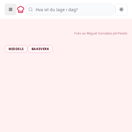
Søk i oppskrifter
Togg
Foto av
Miguel González
på
Pexels
MIDDELS
BAKEVERK