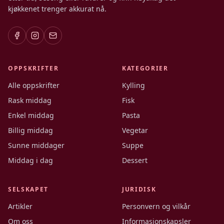
kjøkkenet trenger akkurat nå.
OPPSKRIFTER
KATEGORIER
Alle oppskrifter
Kylling
Rask middag
Fisk
Enkel middag
Pasta
Billig middag
Vegetar
Sunne middager
Suppe
Middag i dag
Dessert
SELSKAPET
JURIDISK
Artikler
Personvern og vilkår
Om oss
Informasjonskapsler