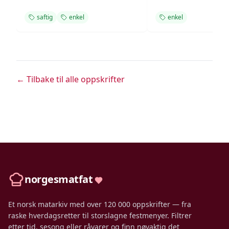
saftig
enkel
enkel
← Tilbake til alle oppskrifter
norgesmatfat
Et norsk matarkiv med over 120 000 oppskrifter — fra
raske hverdagsretter til storslagne festmenyer. Filtrer
etter tid, sesong eller råvarer og finn nøyaktig det