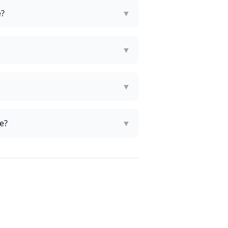
e?
▼
▼
▼
e?
▼