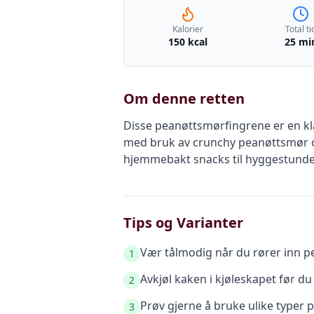
Kalorier
Total ti
150 kcal
25 mi
Om denne retten
Disse peanøttsmørfingrene er en kla
med bruk av crunchy peanøttsmør o
hjemmebakt snacks til hyggestunden 
Tips og Varianter
Vær tålmodig når du rører inn pea
1
Avkjøl kaken i kjøleskapet før du 
2
Prøv gjerne å bruke ulike typer p
3