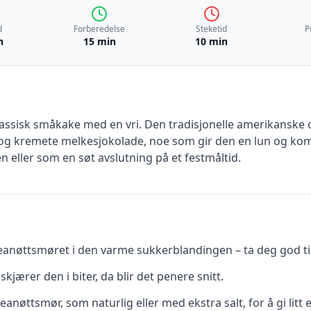
d
Forberedelse
Steketid
P
n
15 min
10 min
ssisk småkake med en vri. Den tradisjonelle amerikanske op
g kremete melkesjokolade, noe som gir den en lun og ko
eller som en søt avslutning på et festmåltid.
nøttsmøret i den varme sukkerblandingen – ta deg god tid, sl
skjærer den i biter, da blir det penere snitt.
eanøttsmør, som naturlig eller med ekstra salt, for å gi litt