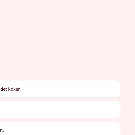
det koker.
n.