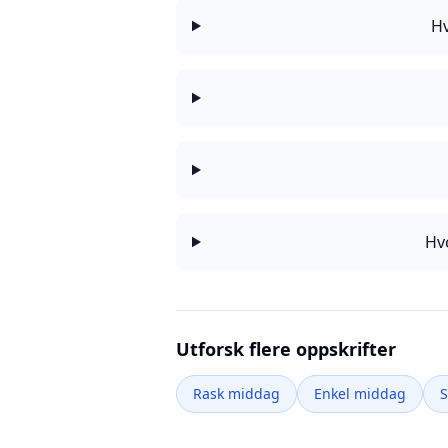
Hv
Hv
Utforsk flere oppskrifter
Rask middag
Enkel middag