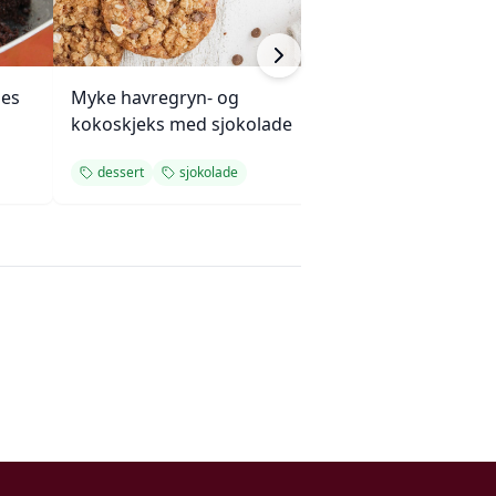
ies
Myke havregryn- og
Mandelkake me
kokoskjeks med sjokolade
plommesaus og
ingefærsmørkr
dessert
sjokolade
dessert
søtt