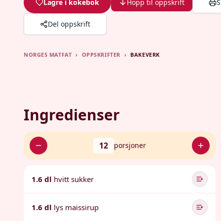
Lagre i kokebok
Hopp til oppskrift
S
Del oppskrift
NORGES MATFAT
›
OPPSKRIFTER
›
BAKEVERK
Ingredienser
12
porsjoner
1.6 dl
hvitt sukker
1.6 dl
lys maissirup