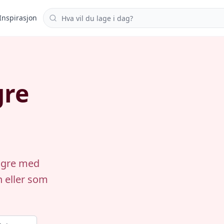
Søk i oppskrifter
Inspirasjon
gre
ingre med
n eller som