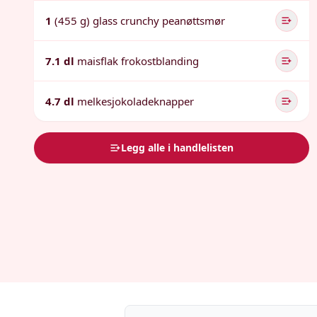
1
(455 g) glass crunchy peanøttsmør
7.1 dl
maisflak frokostblanding
4.7 dl
melkesjokoladeknapper
Legg alle i handlelisten