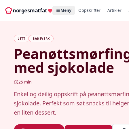
norgesmatfat
Meny
Oppskrifter
Artikler
LETT
BAKEVERK
Peanøttsmørfin
med sjokolade
25
min
Enkel og deilig oppskrift på peanøttsmørf
sjokolade. Perfekt som søt snacks til helge
en liten dessert.