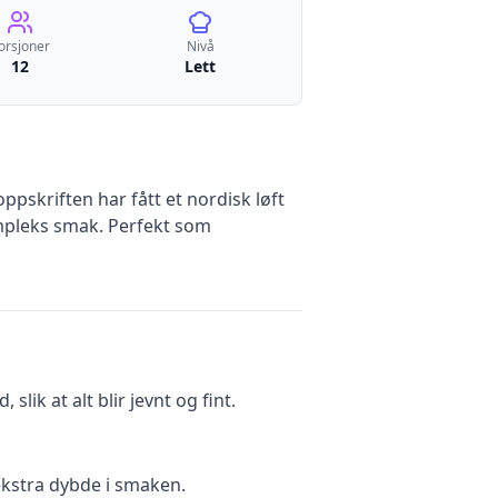
orsjoner
Nivå
12
Lett
pskriften har fått et nordisk løft
mpleks smak. Perfekt som
ik at alt blir jevnt og fint.
 ekstra dybde i smaken.