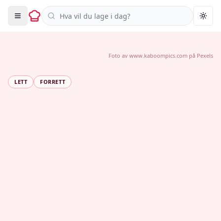
Søk i oppskrifter
Togg
Foto av
www.kaboompics.com
på
Pexels
LETT
FORRETT