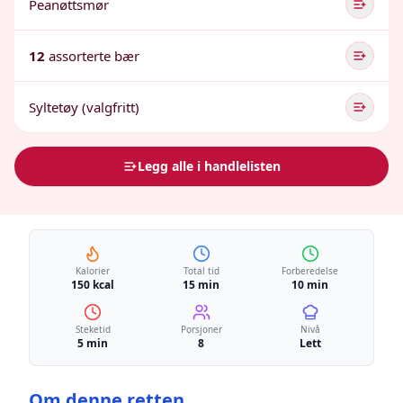
Peanøttsmør
12
assorterte bær
Syltetøy (valgfritt)
Legg alle i handlelisten
Kalorier
Total tid
Forberedelse
150 kcal
15 min
10 min
Steketid
Porsjoner
Nivå
5 min
8
Lett
Om denne retten