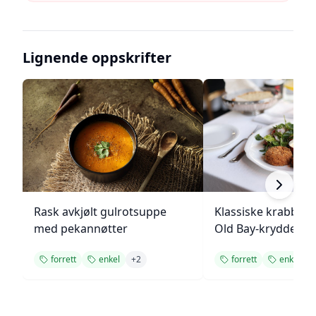
Lignende oppskrifter
Rask avkjølt gulrotsuppe
Klassiske krabbek
med pekannøtter
Old Bay-krydder
forrett
enkel
+
2
forrett
enkel