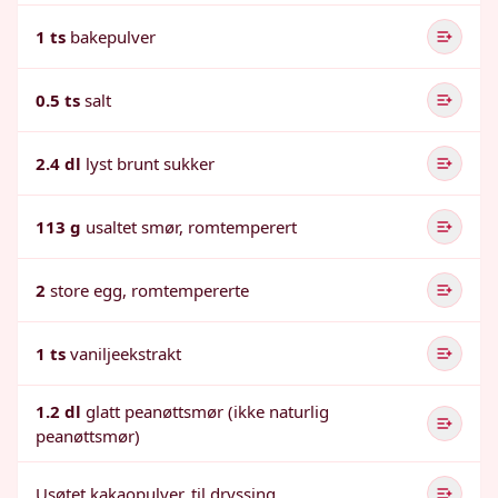
1 ts
bakepulver
0.5 ts
salt
2.4 dl
lyst brunt sukker
113 g
usaltet smør, romtemperert
2
store egg, romtempererte
1 ts
vaniljeekstrakt
1.2 dl
glatt peanøttsmør (ikke naturlig
peanøttsmør)
Usøtet kakaopulver, til dryssing