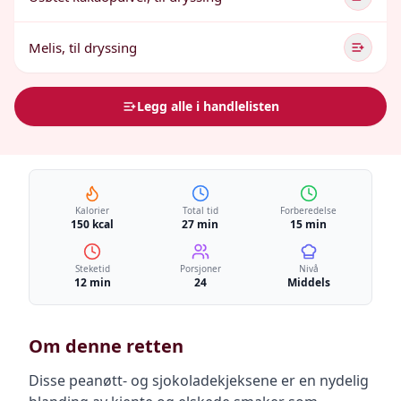
Melis, til dryssing
Legg alle i handlelisten
Kalorier
Total tid
Forberedelse
150 kcal
27 min
15 min
Steketid
Porsjoner
Nivå
12 min
24
Middels
Om denne retten
Disse peanøtt- og sjokoladekjeksene er en nydelig