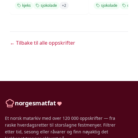
kjeks
sjokolade
+
2
sjokolade
desse
← Tilbake til alle oppskrifter
norgesmatfat
Et norsk matarkiv med over 120 000 oppskrifter — fra
raske hverdagsretter til storslagne festmenyer. Filtrer
etter tid, sesong eller råvarer og finn nøyaktig det