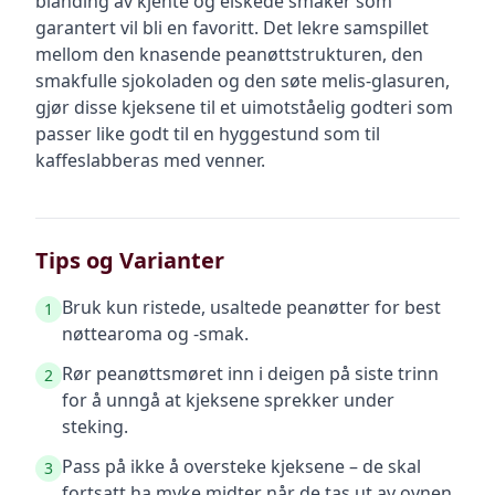
blanding av kjente og elskede smaker som
garantert vil bli en favoritt. Det lekre samspillet
mellom den knasende peanøttstrukturen, den
smakfulle sjokoladen og den søte melis-glasuren,
gjør disse kjeksene til et uimotståelig godteri som
passer like godt til en hyggestund som til
kaffeslabberas med venner.
Tips og Varianter
Bruk kun ristede, usaltede peanøtter for best
1
nøttearoma og -smak.
Rør peanøttsmøret inn i deigen på siste trinn
2
for å unngå at kjeksene sprekker under
steking.
Pass på ikke å oversteke kjeksene – de skal
3
fortsatt ha myke midter når de tas ut av ovnen.