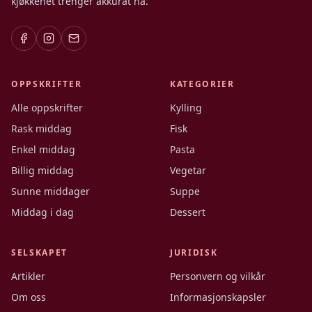
kjøkkenet trenger akkurat nå.
OPPSKRIFTER
KATEGORIER
Alle oppskrifter
Kylling
Rask middag
Fisk
Enkel middag
Pasta
Billig middag
Vegetar
Sunne middager
Suppe
Middag i dag
Dessert
SELSKAPET
JURIDISK
Artikler
Personvern og vilkår
Om oss
Informasjonskapsler