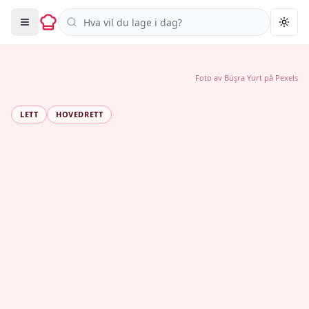
Søk i oppskrifter
Togg
Foto av
Büşra Yurt
på
Pexels
LETT
HOVEDRETT