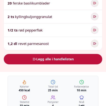
20
ferske basilikumblader
2 ts
kyllingbuljonggranulat
1/2 ts
rød pepperflak
1,2 dl
revet parmesanost
Legg alle i handlelisten
Kalorier
Total tid
Forberedelse
450 kcal
25 min
10 min
Steketid
Porsjoner
Nivå
15 min
4
Lett