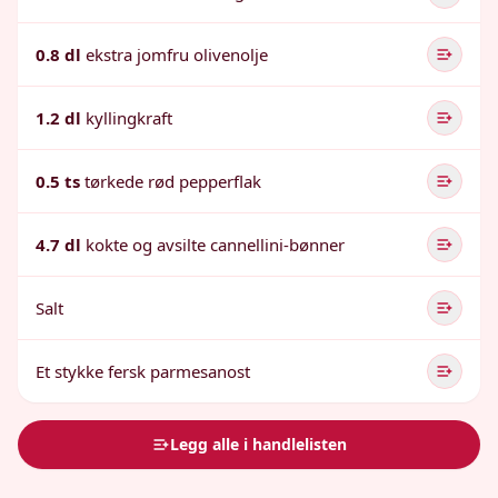
0.8 dl
ekstra jomfru olivenolje
1.2 dl
kyllingkraft
0.5 ts
tørkede rød pepperflak
4.7 dl
kokte og avsilte cannellini-bønner
Salt
Et stykke fersk parmesanost
Legg alle i handlelisten