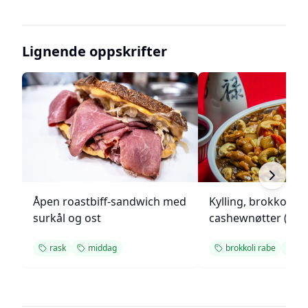
Lignende oppskrifter
Åpen roastbiff-sandwich med
Kylling, brokkoli o
surkål og ost
cashewnøtter (Unie
rask
middag
brokkoli rabe
mi