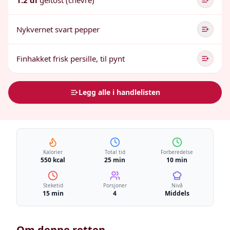
1.2 dl
geitost (chèvre)
Nykvernet svart pepper
Finhakket frisk persille, til pynt
Legg alle i handlelisten
Kalorier
Total tid
Forberedelse
550 kcal
25 min
10 min
Steketid
Porsjoner
Nivå
15 min
4
Middels
Om denne retten