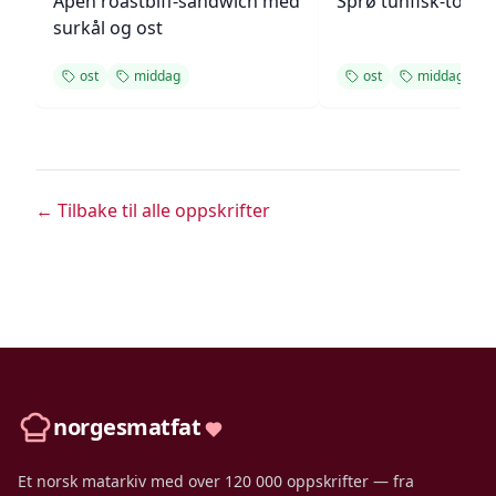
Åpen roastbiff-sandwich med
Sprø tunfisk-tosta
surkål og ost
ost
middag
ost
middag
← Tilbake til alle oppskrifter
norgesmatfat
Et norsk matarkiv med over 120 000 oppskrifter — fra