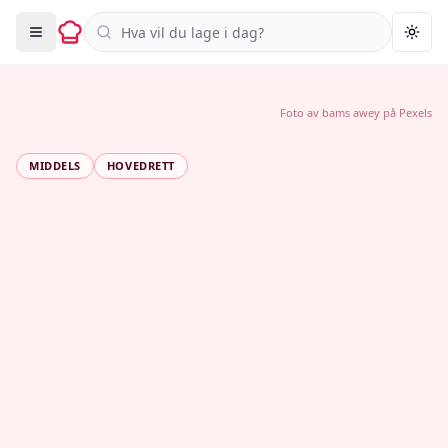
Søk i oppskrifter
Togg
Foto av
bams awey
på
Pexels
MIDDELS
HOVEDRETT