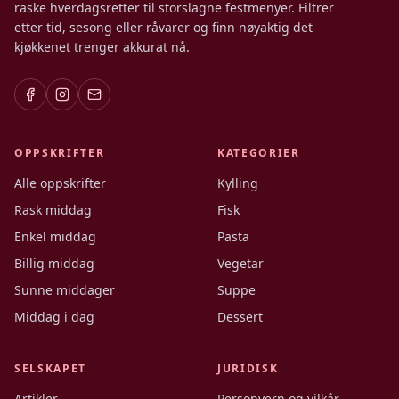
raske hverdagsretter til storslagne festmenyer. Filtrer
etter tid, sesong eller råvarer og finn nøyaktig det
kjøkkenet trenger akkurat nå.
OPPSKRIFTER
KATEGORIER
Alle oppskrifter
Kylling
Rask middag
Fisk
Enkel middag
Pasta
Billig middag
Vegetar
Sunne middager
Suppe
Middag i dag
Dessert
SELSKAPET
JURIDISK
Artikler
Personvern og vilkår