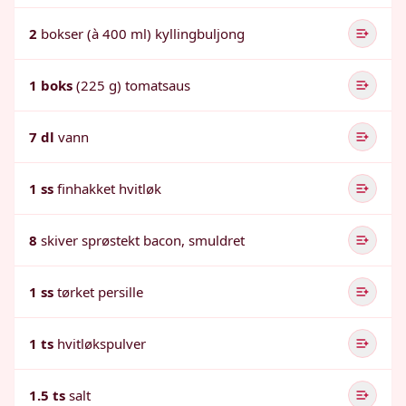
2
bokser (à 400 ml) kyllingbuljong
1 boks
(225 g) tomatsaus
7 dl
vann
1 ss
finhakket hvitløk
8
skiver sprøstekt bacon, smuldret
1 ss
tørket persille
1 ts
hvitløkspulver
1.5 ts
salt