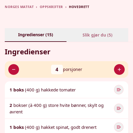
NORGES MATFAT
›
OPPSKRIFTER
›
HOVEDRETT
Ingredienser (
15
)
Slik gjør du (
5
)
Ingredienser
4
porsjoner
1 boks
(400 g) hakkede tomater
2
bokser (à 400 g) store hvite bønner, skylt og
avrent
1 boks
(400 g) hakket spinat, godt drenert