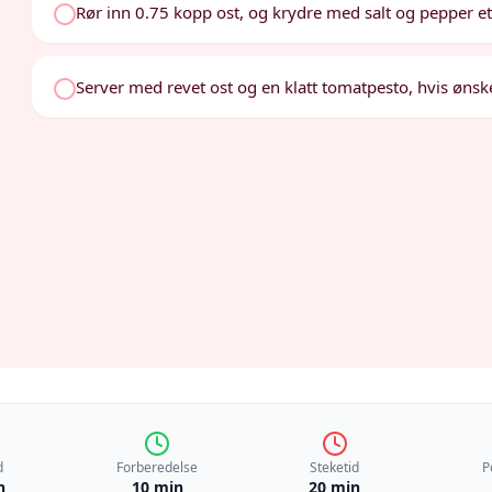
Rør inn 0.75 kopp ost, og krydre med salt og pepper e
Server med revet ost og en klatt tomatpesto, hvis ønske
d
Forberedelse
Steketid
P
n
10 min
20 min