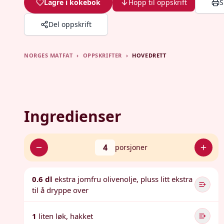
Lagre i kokebok
Hopp til oppskrift
S
Del oppskrift
NORGES MATFAT
›
OPPSKRIFTER
›
HOVEDRETT
Ingredienser
4
porsjoner
0.6 dl
ekstra jomfru olivenolje, pluss litt ekstra
til å dryppe over
1
liten løk, hakket