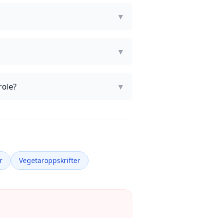
▼
▼
role?
▼
r
Vegetaroppskrifter