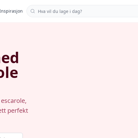
Søk i oppskrifter
Inspirasjon
med
ole
 escarole,
tt perfekt