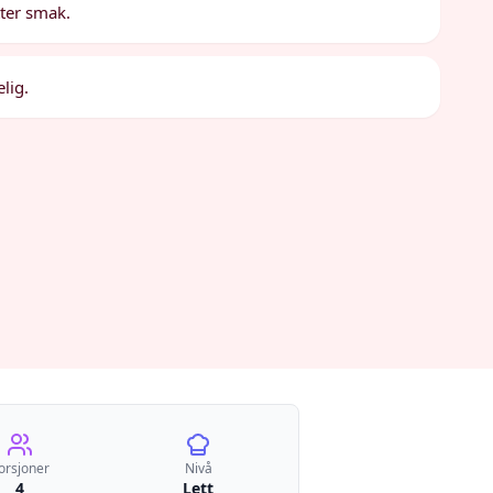
tter smak.
lig.
orsjoner
Nivå
4
Lett