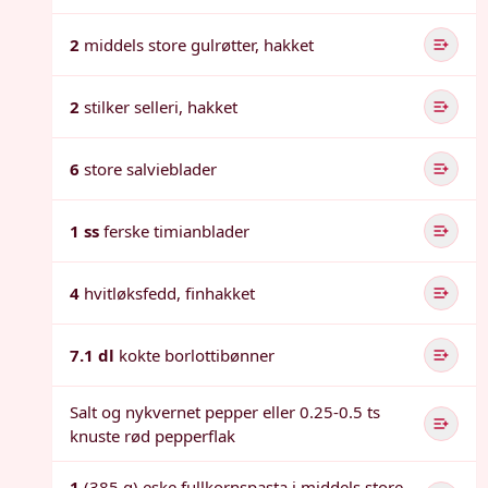
2
middels store gulrøtter, hakket
2
stilker selleri, hakket
6
store salvieblader
1 ss
ferske timianblader
4
hvitløksfedd, finhakket
7.1 dl
kokte borlottibønner
Salt og nykvernet pepper eller 0.25-0.5 ts
knuste rød pepperflak
1
(385 g) eske fullkornspasta i middels store