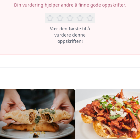
Din vurdering hjelper andre å finne gode oppskrifter.
Vær den første til å
vurdere denne
oppskriften!