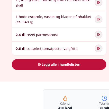
skall
1
hode escarole, vasket og bladene finhakket
(ca. 340 g)
2.4 dl
revet parmesanost
0.6 dl
soltørket tomatpesto, valgfritt
Legg alle i handlelisten
Kalorier
Total ti
450 kcal
30 mi