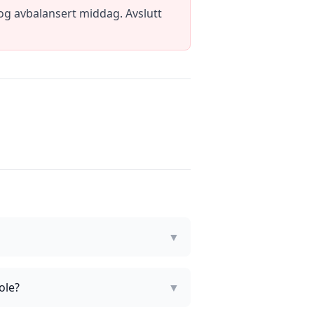
t og avbalansert middag. Avslutt
?
▼
ole?
▼