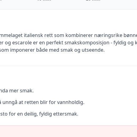
hjemmelaget italiensk rett som kombinerer næringsrike bønne
og escarole er en perfekt smakskomposisjon - fyldig og kre
en som imponerer både med smak og utseende.
enda mer smak.
å unngå at retten blir for vannholdig.
sto for en deilig, fyldig ettersmak.