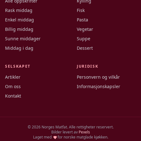
Alle oppskrifter
Kylling
Rask middag
Fisk
Enkel middag
Pasta
Billig middag
Vegetar
Sunne middager
Suppe
Middag i dag
Dessert
SELSKAPET
JURIDISK
Artikler
Personvern og vilkår
Om oss
Informasjonskapsler
Kontakt
©
2026
Norges Matfat. Alle rettigheter reservert.
Bilder levert av
Pexels
Laget med
for norske matglade kjøkken.