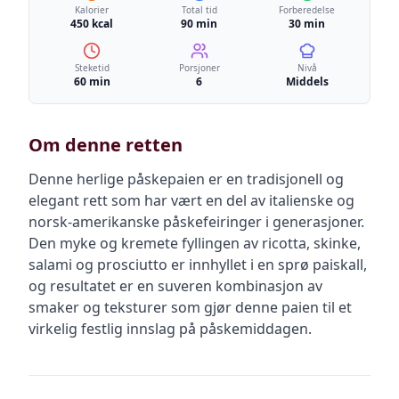
Kalorier
Total tid
Forberedelse
450 kcal
90 min
30 min
Steketid
Porsjoner
Nivå
60 min
6
Middels
Om denne retten
Denne herlige påskepaien er en tradisjonell og
elegant rett som har vært en del av italienske og
norsk-amerikanske påskefeiringer i generasjoner.
Den myke og kremete fyllingen av ricotta, skinke,
salami og prosciutto er innhyllet i en sprø paiskall,
og resultatet er en suveren kombinasjon av
smaker og teksturer som gjør denne paien til et
virkelig festlig innslag på påskemiddagen.