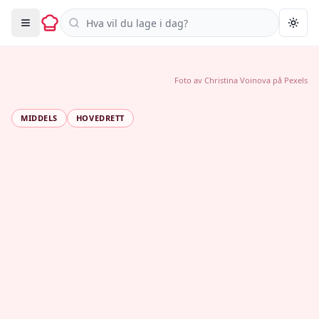
Søk i oppskrifter
Togg
Foto av
Christina Voinova
på
Pexels
MIDDELS
HOVEDRETT