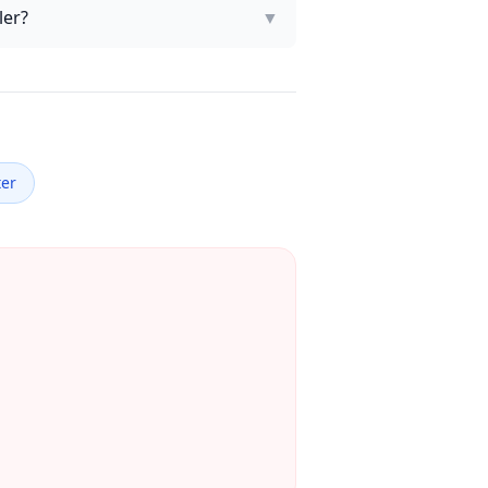
ler?
▼
ter