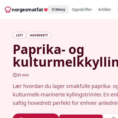
norgesmatfat
Meny
Oppskrifter
Artikler
LETT
HOVEDRETT
Paprika- og
kulturmelkkylli
35
min
Lær hvordan du lager smakfulle paprika- o
kulturmelk-marinerte kyllingstrimler. En en
saftig hovedrett perfekt for enhver anledni