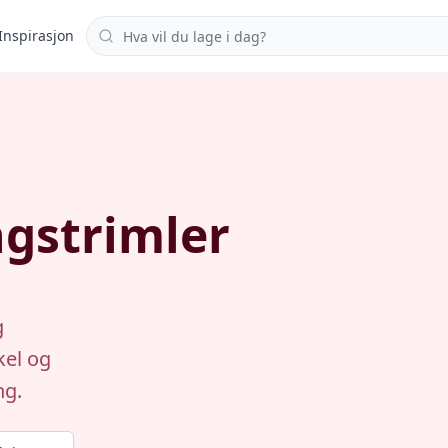
Søk i oppskrifter
Inspirasjon
ngstrimler
g
kel og
ng.