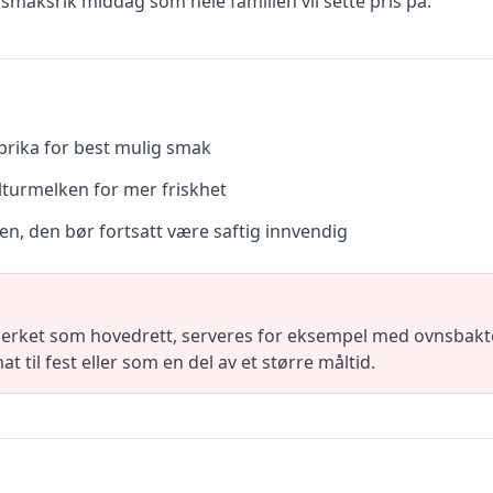
 smaksrik middag som hele familien vil sette pris på.
aprika for best mulig smak
 kulturmelken for mer friskhet
gen, den bør fortsatt være saftig innvendig
merket som hovedrett, serveres for eksempel med ovnsbakte 
til fest eller som en del av et større måltid.