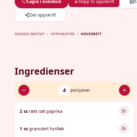
Lagre i kokebok
Hopp til oppskrift
S
Del oppskrift
NORGES MATFAT
›
OPPSKRIFTER
›
HOVEDRETT
Ingredienser
4
porsjoner
2 ss
røkt søt paprika
1 ss
granulert hvitløk