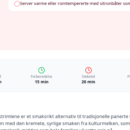
Server varme eller romtempererte med sitronbåter som
d
Forberedelse
Steketid
P
n
15 min
20 min
rimlene er et smaksrikt alternativ til tradisjonelle panerte 
n med den kremete, syrlige smaken fra kulturmelken, som g