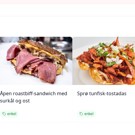
Åpen roastbiff-sandwich med
Sprø tunfisk-tostadas
surkål og ost
enkel
enkel