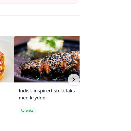
Indisk-inspirert stekt laks
Enchiladas med 
med krydder
ovnsbakte grøn
enkel
enkel