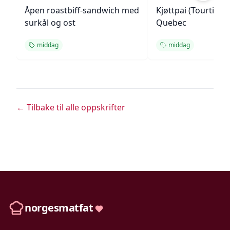
Åpen roastbiff-sandwich med
Kjøttpai (Tourtière)
surkål og ost
Quebec
middag
middag
← Tilbake til alle oppskrifter
norgesmatfat