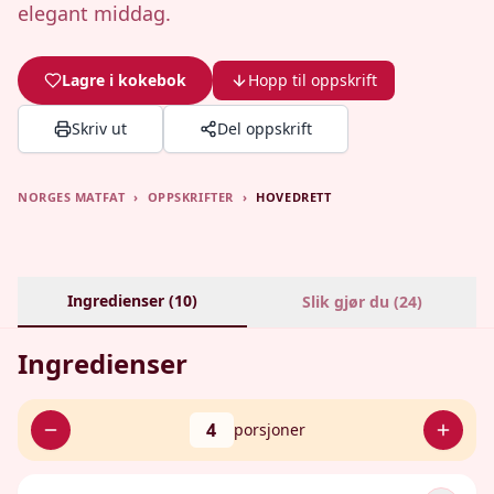
elegant middag.
Lagre i kokebok
Hopp til oppskrift
Skriv ut
Del oppskrift
NORGES MATFAT
›
OPPSKRIFTER
›
HOVEDRETT
Ingredienser (
10
)
Slik gjør du (
24
)
Ingredienser
4
porsjoner