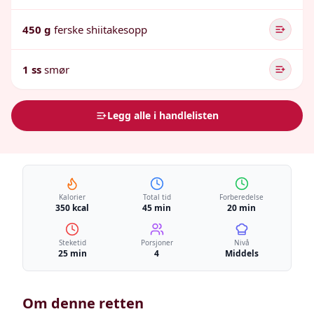
450 g
ferske shiitakesopp
1 ss
smør
Legg alle i handlelisten
Kalorier
Total tid
Forberedelse
350 kcal
45 min
20 min
Steketid
Porsjoner
Nivå
25 min
4
Middels
Om denne retten