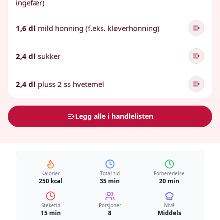
ingefær)
1,6 dl
mild honning (f.eks. kløverhonning)
2,4 dl
sukker
2,4 dl
pluss 2 ss hvetemel
Legg alle i handlelisten
Kalorier
Total tid
Forberedelse
250 kcal
35 min
20 min
Steketid
Porsjoner
Nivå
15 min
8
Middels