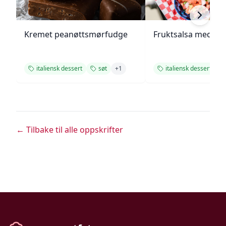
Kremet peanøttsmørfudge
Fruktsalsa med ka
italiensk dessert
søt
+
1
italiensk dessert
← Tilbake til alle oppskrifter