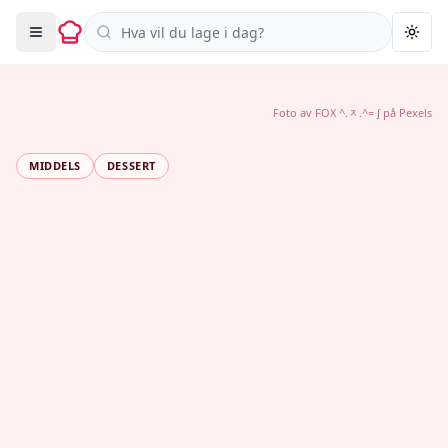
Søk i oppskrifter
Togg
Foto av
FOX ^.ᆽ.^= ∫
på
Pexels
MIDDELS
DESSERT