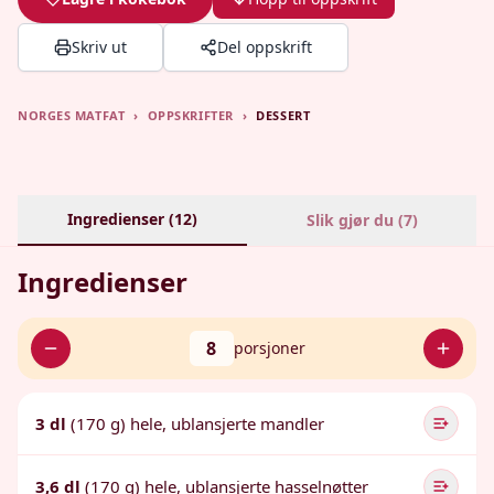
Skriv ut
Del oppskrift
NORGES MATFAT
›
OPPSKRIFTER
›
DESSERT
Ingredienser (
12
)
Slik gjør du (
7
)
Ingredienser
8
porsjoner
3 dl
(170 g) hele, ublansjerte mandler
3,6 dl
(170 g) hele, ublansjerte hasselnøtter