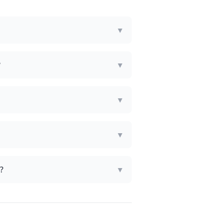
▼
?
▼
▼
▼
?
▼