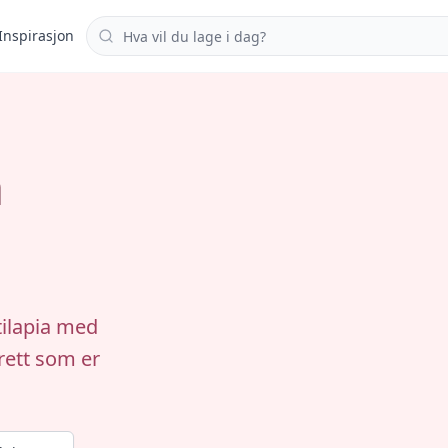
Søk i oppskrifter
Inspirasjon
a
tilapia med
ett som er