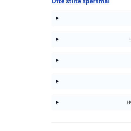
Ofte stilte spørsmål
H
H