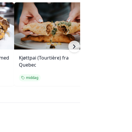
 med
Kjøttpai (Tourtière) fra
Kylling, brokkoli
Quebec
cashewnøtter (Un
middag
middag