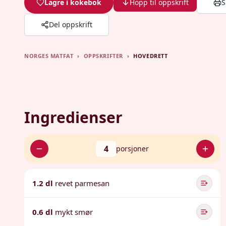
Lagre i kokebok
Hopp til oppskrift
S
Del oppskrift
NORGES MATFAT
›
OPPSKRIFTER
›
HOVEDRETT
Ingredienser
4
porsjoner
1.2 dl
revet parmesan
0.6 dl
mykt smør