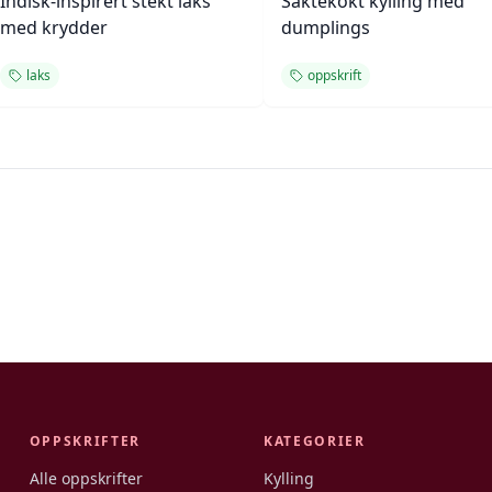
Indisk-inspirert stekt laks
Saktekokt kylling med
med krydder
dumplings
laks
oppskrift
OPPSKRIFTER
KATEGORIER
Alle oppskrifter
Kylling