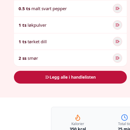
0.5 ts
malt svart pepper
1 ts
løkpulver
1 ts
tørket dill
2 ss
smør
Legg alle i handlelisten
Kalorier
Total ti
350 kcal
25 mi