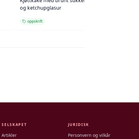
Kjøttkake med brunt sukker
Kremet makaroni
og ketchupglasur
ostegrateng med
oppskrift
oppskrift
SELSKAPET
JURIDISK
Artikler
Personvern og vilkår