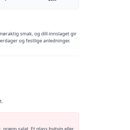
møraktig smak, og dill-innslaget gir
erdager og festlige anledninger.
t.
ønn salat. Et glass hvitvin eller