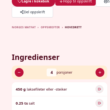
Lagre i kokebok
Hopp til oppskrift
S
Del oppskrift
NORGES MATFAT
›
OPPSKRIFTER
›
HOVEDRETT
Ingredienser
4
porsjoner
450 g
laksefileter eller -steiker
0.25 ts
salt