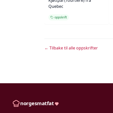
Kjøttpai (Tourtière) fra
Quebec
oppskrift
← Tilbake til alle oppskrifter
norgesmatfat