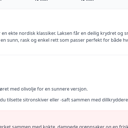
en ekte nordisk klassiker. Laksen får en deilig krydret og s
r en sunn, rask og enkel rett som passer perfekt for både hv
ret med olivolje for en sunnere versjon.
u tilsette sitronskiver eller -saft sammen med dillkryddere
erket sammen med kokte, dampede grønnsaker og en frisk, gr