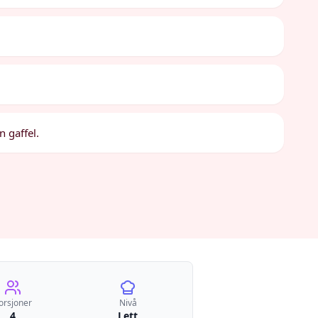
n gaffel.
orsjoner
Nivå
4
Lett