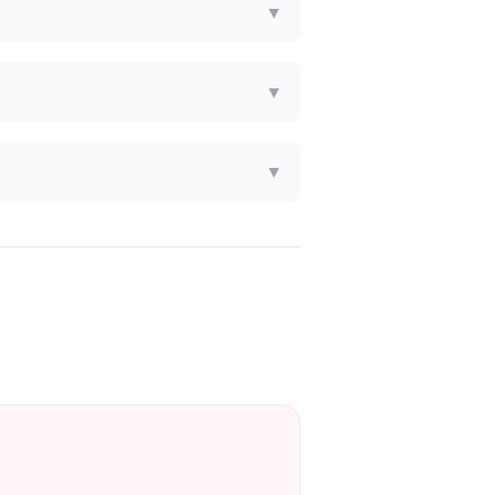
▼
▼
▼