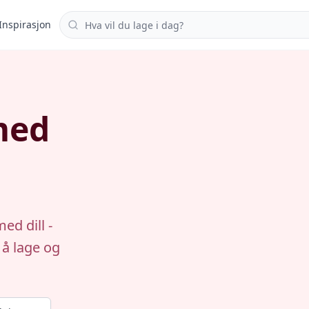
Søk i oppskrifter
Inspirasjon
med
ed dill -
 å lage og