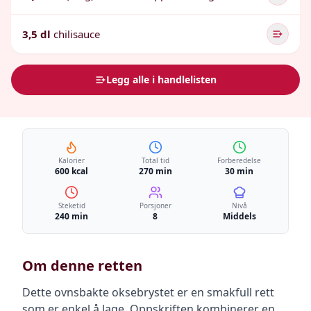
3,5 dl
chilisauce
Legg alle i handlelisten
Kalorier
Total tid
Forberedelse
600 kcal
270 min
30 min
Steketid
Porsjoner
Nivå
240 min
8
Middels
Om denne retten
Dette ovnsbakte oksebrystet er en smakfull rett
som er enkel å lage. Oppskriften kombinerer en