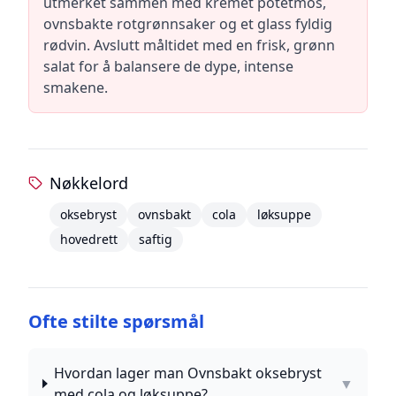
utmerket sammen med kremet potetmos,
ovnsbakte rotgrønnsaker og et glass fyldig
rødvin. Avslutt måltidet med en frisk, grønn
salat for å balansere de dype, intense
smakene.
Nøkkelord
oksebryst
ovnsbakt
cola
løksuppe
hovedrett
saftig
Ofte stilte spørsmål
Hvordan lager man Ovnsbakt oksebryst
▼
med cola og løksuppe?