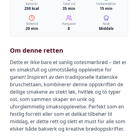
Kalorier
Total tid
Forberedelse
250 kcal
35 min
15 min
Steketid
Porsjoner
Nivå
20 min
8
Middels
Om denne retten
Dette er ikke bare et vanlig ostesmørbrød – det er
en smaksfull og uimotståelig opplevelse for
ganen! Inspirert av den tradisjonelle italienske
bruschettaen, kombinerer denne oppskriften de
deilige smakene av stekt løk, hvitløk og to typer
ost, som sammen skaper en unik og
uforglemmelig smaksopplevelse. Perfekt som en
festlig forrett eller som et delikat tilbehør til
middag, er dette rett og slett et must for alle som
elsker både bakverk og kreative brødoppskrifter.