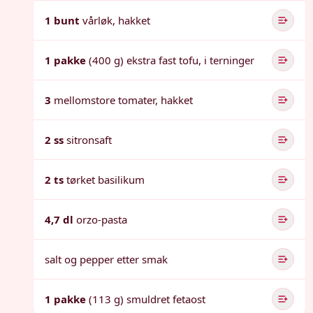
1 bunt
vårløk, hakket
1 pakke
(400 g) ekstra fast tofu, i terninger
3
mellomstore tomater, hakket
2 ss
sitronsaft
2 ts
tørket basilikum
4,7 dl
orzo-pasta
salt og pepper etter smak
1 pakke
(113 g) smuldret fetaost