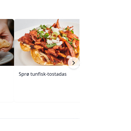
Sprø tunfisk-tostadas
Indisk-inspirert s
med krydder