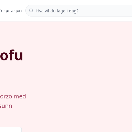
Søk i oppskrifter
Inspirasjon
tofu
l orzo med
 sunn