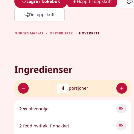
Lagre i kokebok
Hopp til oppskrift
S
Del oppskrift
NORGES MATFAT
›
OPPSKRIFTER
›
HOVEDRETT
Ingredienser
4
porsjoner
2 ss
olivenolje
2
fedd hvitløk, finhakket