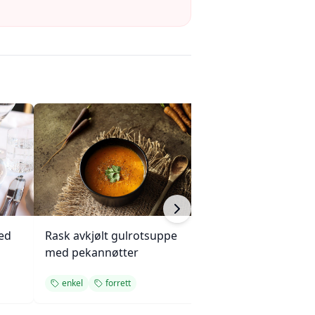
ed
Rask avkjølt gulrotsuppe
Mini eggerøre-s
med pekannøtter
med gressløk
enkel
forrett
enkel
forrett