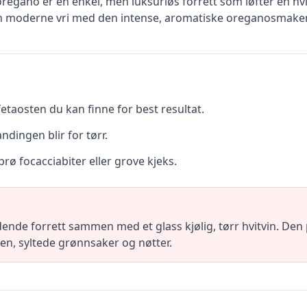
regano er en enkel, men luksuriøs forrett som løfter en hv
en moderne vri med den intense, aromatiske oreganosmaken s
etaosten du kan finne for best resultat.
andingen blir for tørr.
ø focacciabiter eller grove kjeks.
nde forrett sammen med et glass kjølig, tørr hvitvin. Den
en, syltede grønnsaker og nøtter.