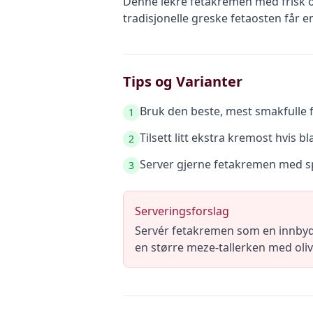
Denne lekre fetakremen med frisk o
tradisjonelle greske fetaosten får 
Tips og Varianter
Bruk den beste, mest smakfulle f
1
Tilsett litt ekstra kremost hvis bl
2
Server gjerne fetakremen med spr
3
Serveringsforslag
Servér fetakremen som en innbyde
en større meze-tallerken med oliv