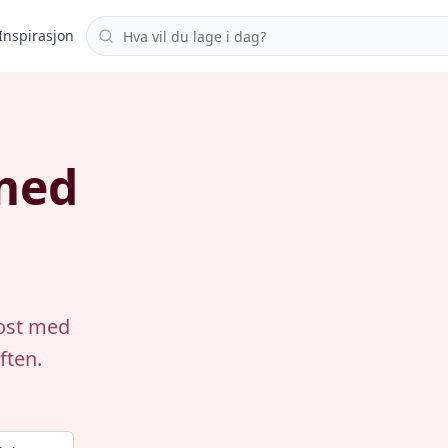
Søk i oppskrifter
Inspirasjon
med
aost med
ften.