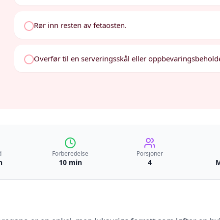
Rør inn resten av fetaosten.
Overfør til en serveringsskål eller oppbevaringsbeholde
d
Forberedelse
Porsjoner
n
10 min
4
M