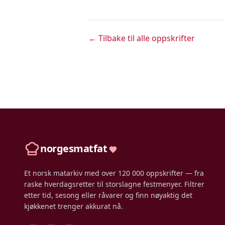
← Tilbake til alle oppskrifter
norgesmatfat
Et norsk matarkiv med over 120 000 oppskrifter — fra
raske hverdagsretter til storslagne festmenyer. Filtrer
etter tid, sesong eller råvarer og finn nøyaktig det
kjøkkenet trenger akkurat nå.