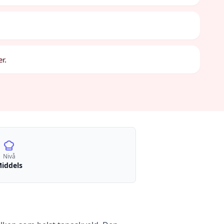
r.
Nivå
iddels