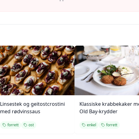
Linsestek og geitostcrostini
Klassiske krabbekaker m
med rødvinssaus
Old Bay-krydder
forrett
ost
enkel
forrett