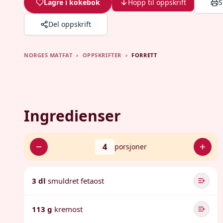
Lagre i kokebok
Hopp til oppskrift
S
Del oppskrift
NORGES MATFAT
›
OPPSKRIFTER
›
FORRETT
Ingredienser
4
porsjoner
3 dl
smuldret fetaost
113 g
kremost