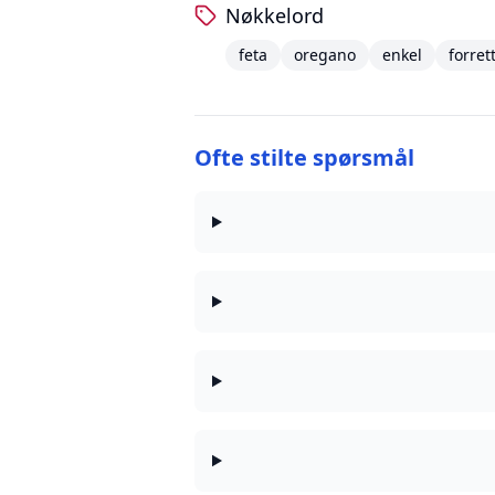
Nøkkelord
feta
oregano
enkel
forret
Ofte stilte spørsmål