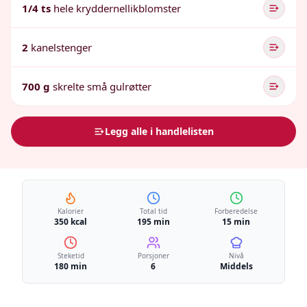
1/4 ts
hele kryddernellikblomster
2
kanelstenger
700 g
skrelte små gulrøtter
Legg alle i handlelisten
Kalorier
Total tid
Forberedelse
350 kcal
195 min
15 min
Steketid
Porsjoner
Nivå
180 min
6
Middels