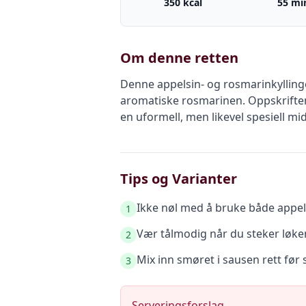
350 kcal
55 mi
Om denne retten
Denne appelsin- og rosmarinkyllinge
aromatiske rosmarinen. Oppskriften h
en uformell, men likevel spesiell m
Tips og Varianter
Ikke nøl med å bruke både appels
1
Vær tålmodig når du steker løken
2
Mix inn smøret i sausen rett før 
3
Serveringsforslag