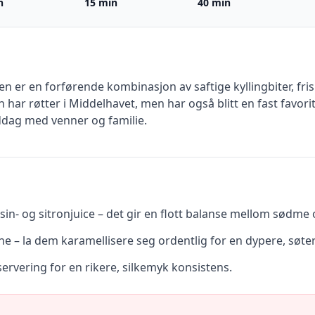
n
15 min
40 min
n er en forførende kombinasjon av saftige kyllingbiter, fris
ar røtter i Middelhavet, men har også blitt en fast favoritt
iddag med venner og familie.
in- og sitronjuice – det gir en flott balanse mellom sødme 
e – la dem karamellisere seg ordentlig for en dypere, søte
servering for en rikere, silkemyk konsistens.