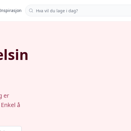
Søk i oppskrifter
Inspirasjon
lsin
g er
 Enkel å