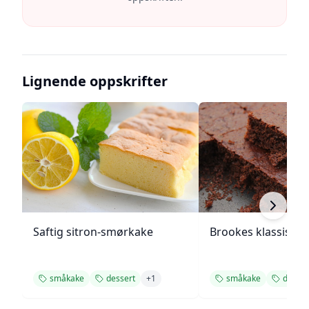
Lignende oppskrifter
Saftig sitron-smørkake
Brookes klassiske
småkake
dessert
+
1
småkake
desser