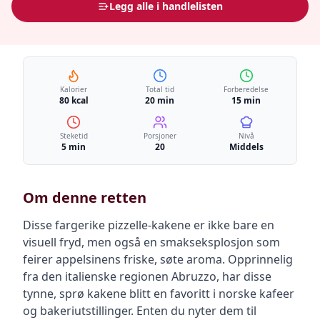
Legg alle i handlelisten
Kalorier
Total tid
Forberedelse
80 kcal
20 min
15 min
Steketid
Porsjoner
Nivå
5 min
20
Middels
Om denne retten
Disse fargerike pizzelle-kakene er ikke bare en
visuell fryd, men også en smakseksplosjon som
feirer appelsinens friske, søte aroma. Opprinnelig
fra den italienske regionen Abruzzo, har disse
tynne, sprø kakene blitt en favoritt i norske kafeer
og bakeriutstillinger. Enten du nyter dem til