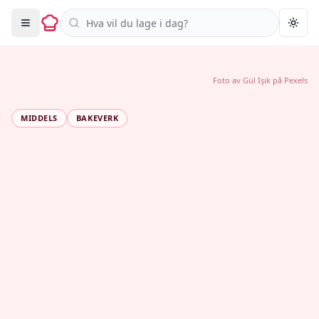
Søk i oppskrifter
Togg
Foto av
Gül Işık
på
Pexels
MIDDELS
BAKEVERK