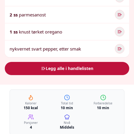
2 ss
parmesanost
1 ss
knust tørket oregano
nykvernet svart pepper, etter smak
Legg alle i handlelisten
Kalorier
Total tid
Forberedelse
150 kcal
10 min
10 min
Porsjoner
Nivå
4
Middels