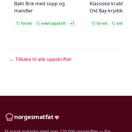
Bakt Brie med sopp og
Klassiske krabbek
mandler
Old Bay-krydder
forrett
enkel oppskrift
+
1
forrett
enkel opp
← Tilbake til alle oppskrifter
norgesmatfat
Et norsk matarkiv med over 120 000 oppskrifter — fra