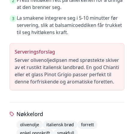
Press hvitløken rett på tallerkenen for å unngå
2
at den brenner seg.
La smakene integrere seg i 5-10 minutter før
3
servering, slik at balsamicoeddiken får trukket
til seg hvitløkens kraft.
Serveringsforslag
Server olivenoljedipsen med sprøstekte skiver
av et rustikt italiensk landbrød. En god Chianti
eller et glass Pinot Grigio passer perfekt til
denne forfriskende og aromatiske foretten.
Nøkkelord
olivenolje
italiensk brød
forrett
enkel oppskrift
smakfull