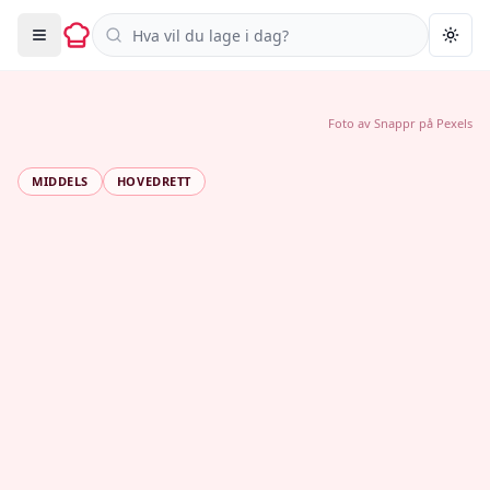
Søk i oppskrifter
Togg
Foto av
Snappr
på
Pexels
MIDDELS
HOVEDRETT