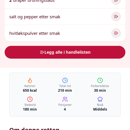
2
dråper bruningssaus
salt og pepper etter smak
hvitløkspulver etter smak
Legg alle i handlelisten
Kalorier
Total tid
Forberedelse
650 kcal
210 min
30 min
Steketid
Porsjoner
Nivå
180 min
4
Middels
Om denne retten