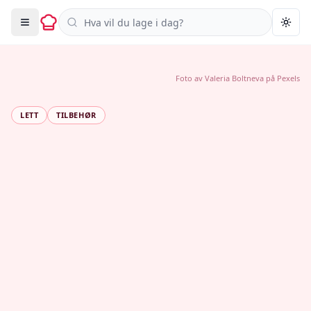
Søk i oppskrifter
Togg
Foto av
Valeria Boltneva
på
Pexels
LETT
TILBEHØR