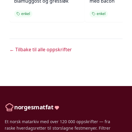
blåmuggost og gressløk
med bacon
enkel
enkel
← Tilbake til alle oppskrifter
norgesmatfat
Et norsk matarkiv med over 120 000 oppskrifter — fra
raske hverdagsretter til storslagne festmenyer. Filtrer