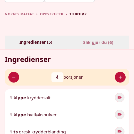
NORGES MATFAT
›
OPPSKRIFTER
›
TILBEHØR
Ingredienser (
5
)
Slik gjør du (
6
)
Ingredienser
4
porsjoner
1 klype
kryddersalt
1 klype
hvitløkspulver
1 ts
gresk krydderblanding