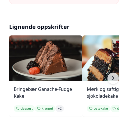
Lignende oppskrifter
Bringebær Ganache-Fudge
Mørk og saftig
Kake
sjokoladekake
dessert
kremet
+
2
ostekake
desser