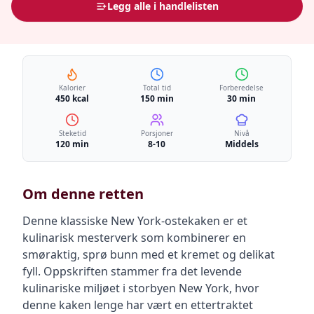
Legg alle i handlelisten
Kalorier
Total tid
Forberedelse
450 kcal
150 min
30 min
Steketid
Porsjoner
Nivå
120 min
8-10
Middels
Om denne retten
Denne klassiske New York-ostekaken er et
kulinarisk mesterverk som kombinerer en
smøraktig, sprø bunn med et kremet og delikat
fyll. Oppskriften stammer fra det levende
kulinariske miljøet i storbyen New York, hvor
denne kaken lenge har vært en ettertraktet