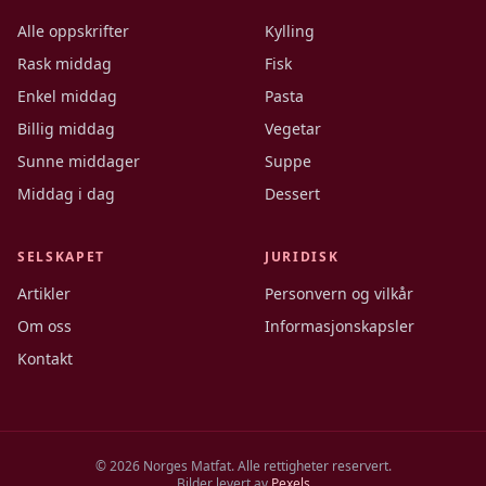
Alle oppskrifter
Kylling
Rask middag
Fisk
Enkel middag
Pasta
Billig middag
Vegetar
Sunne middager
Suppe
Middag i dag
Dessert
SELSKAPET
JURIDISK
Artikler
Personvern og vilkår
Om oss
Informasjonskapsler
Kontakt
©
2026
Norges Matfat. Alle rettigheter reservert.
Bilder levert av
Pexels