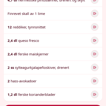
4,7 dl
hermetiske pintobønner, drenert og skylt
Finrevet skall av 1 lime
12
reddiker, tynnsnittet
2,4 dl
queso fresco
2,4 dl
ferske maiskjerner
2 ss
sylteagurkjalapeñoskiver, drenert
2
hass-avokadoer
1,2 dl
ferske korianderblader