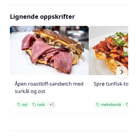
Lignende oppskrifter
Åpen roastbiff-sandwich med
Sprø tunfisk-tosta
surkål og ost
ost
rask
+
1
meksikansk
ost