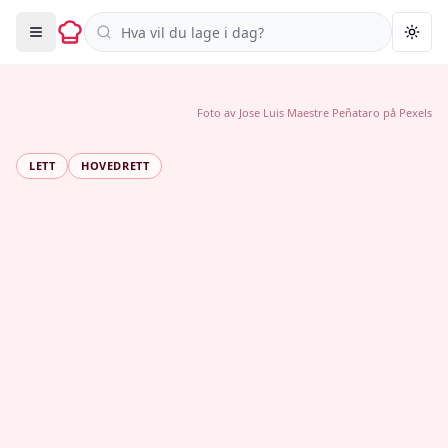
Søk i oppskrifter
Togg
Foto av
Jose Luis Maestre Peñataro
på
Pexels
LETT
HOVEDRETT