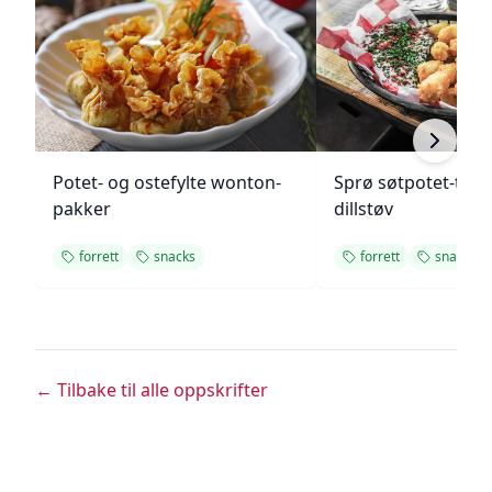
Potet- og ostefylte wonton-
Sprø søtpotet-tot
pakker
dillstøv
forrett
snacks
forrett
snacks
← Tilbake til alle oppskrifter