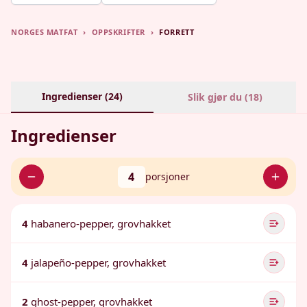
NORGES MATFAT
›
OPPSKRIFTER
›
FORRETT
Ingredienser (
24
)
Slik gjør du (
18
)
Ingredienser
4
porsjoner
4
habanero-pepper, grovhakket
4
jalapeño-pepper, grovhakket
2
ghost-pepper, grovhakket