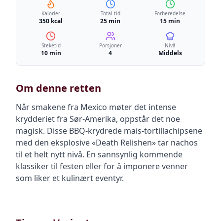
Kalorier
Total tid
Forberedelse
350 kcal
25 min
15 min
Steketid
Porsjoner
Nivå
10 min
4
Middels
Om denne retten
Når smakene fra Mexico møter det intense
krydderiet fra Sør-Amerika, oppstår det noe
magisk. Disse BBQ-krydrede mais-tortillachipsene
med den eksplosive «Death Relishen» tar nachos
til et helt nytt nivå. En sannsynlig kommende
klassiker til festen eller for å imponere venner
som liker et kulinært eventyr.