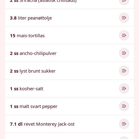
2 ss
Sriracha (asiatisk chilisaus)
3.8
liter peanøttolje
15
mais-tortillas
2 ss
ancho-chilipulver
2 ss
lyst brunt sukker
1 ss
kosher-salt
1 ss
malt svart pepper
7.1 dl
revet Monterey Jack-ost