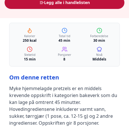
Legg alle i handlelisten
Kalorier
Total tid
Forberedelse
250 kcal
45 min
30 min
Steketid
Porsjoner
Nivå
15 min
8
Middels
Om denne retten
Myke hjemmelagde pretzels
er en
middels
krevende
oppskrift
i kategorien bakeverk
som du
kan lage på omtrent 45 minutter
.
Hovedingrediensene inkluderer
varmt vann,
sukker, tørrgjær (1 pose, ca. 12-15 g)
og 2 andre
ingredienser
.
Oppskriften gir
8
porsjoner.