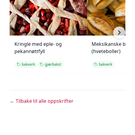
Kringle med eple- og
Meksikanske bolill
pekannøttfyll
(hveteboller)
bakverk
gjærbakst
bakverk
← Tilbake til alle oppskrifter