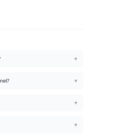
?
▼
nel?
▼
▼
▼