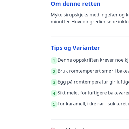
Om denne retten
Myke sirupskjeks med ingefær og k
minutter
.
Hovedingrediensene inkl
Tips og Varianter
Denne oppskriften krever noe kjø
1
Bruk romtemperert smør i bakeva
2
Egg på romtemperatur gir luftige
3
Sikt melet for luftigere bakevare
4
For karamell, ikke rør i sukkere
5