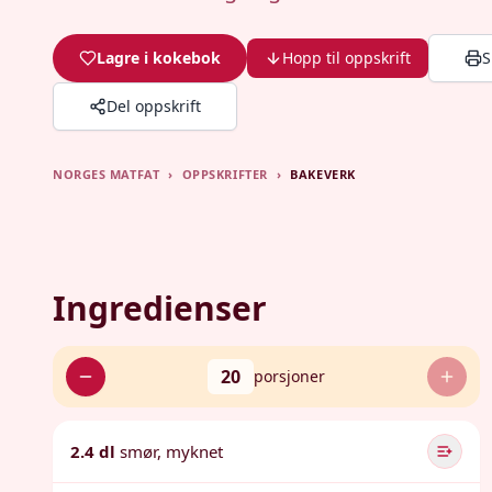
Lagre i kokebok
Hopp til oppskrift
S
Del oppskrift
NORGES MATFAT
›
OPPSKRIFTER
›
BAKEVERK
Ingredienser
20
porsjoner
2.4 dl
smør, myknet