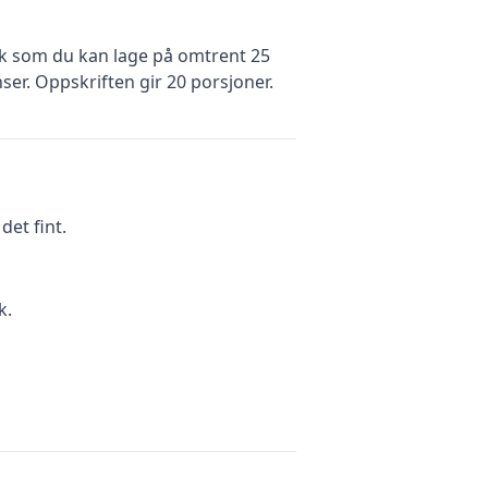
k
som du kan lage på omtrent 25
ser
.
Oppskriften gir
20
porsjoner.
et fint.
k.