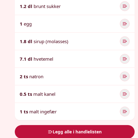
1.2 dl
brunt sukker
1
egg
1.8 dl
sirup (molasses)
7.1 dl
hvetemel
2 ts
natron
0.5 ts
malt kanel
1 ts
malt ingefær
Legg alle i handlelisten