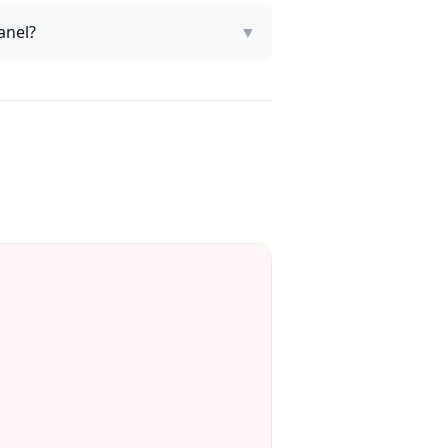
anel?
▼