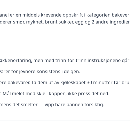
anel
er en
middels krevende
oppskrift
i kategorien bakever
uderer
smør, myknet, brunt sukker, egg
og 2 andre ingredien
kkenerfaring, men med trinn-for-trinn instruksjonene går d
rer for jevnere konsistens i deigen.
re bakevarer. Ta dem ut av kjøleskapet 30 minutter før bru
r. Mål melet med skje i koppen, ikke press det ned.
t mens det smelter — vipp bare pannen forsiktig.