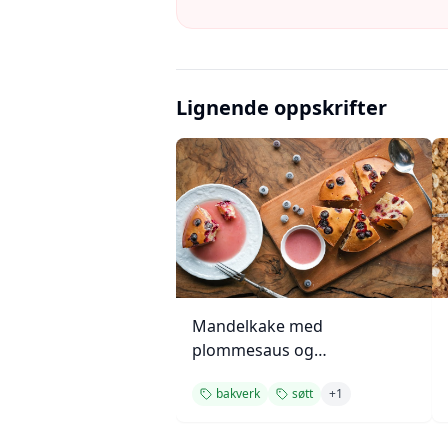
Lignende oppskrifter
Mandelkake med
plommesaus og
ingefærsmørkrem
bakverk
søtt
+
1