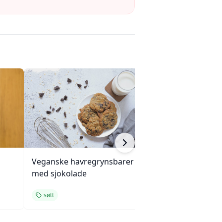
Veganske havregrynsbarer
Kringle med eple
med sjokolade
pekannøttfyll
søtt
bakverk