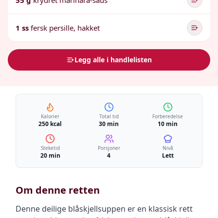
55 g
krydret marinara-saus
1 ss
fersk persille, hakket
Legg alle i handlelisten
Kalorier
Total tid
Forberedelse
250 kcal
30 min
10 min
Steketid
Porsjoner
Nivå
20 min
4
Lett
Om denne retten
Denne deilige blåskjellsuppen er en klassisk rett