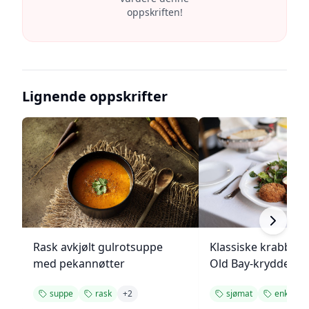
oppskriften!
Lignende oppskrifter
Rask avkjølt gulrotsuppe
Klassiske krabbek
med pekannøtter
Old Bay-krydder
suppe
rask
+
2
sjømat
enkel