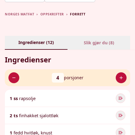
NORGES MATFAT
›
OPPSKRIFTER
›
FORRETT
Ingredienser (
12
)
Slik gjør du (
8
)
Ingredienser
4
porsjoner
1 ss
rapsolje
2 ts
finhakket sjalottløk
1
fedd hvitløk, knust