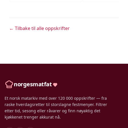
← Tilbake til alle oppskrifter
norgesmatfat
Et norsk matarkiv med over 120 000 oppskrifter — fra
raske hverdagsretter til storslagne festmenyer. Filtrer
etter tid, sesong eller råvarer og finn nøyaktig det
kjøkkenet trenger akkurat nå.