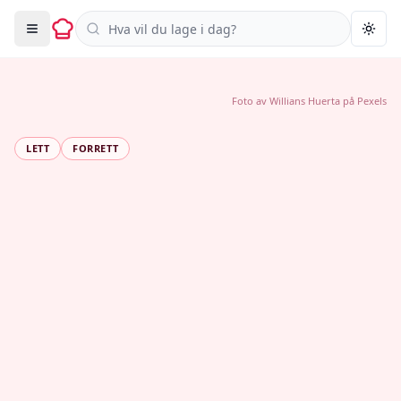
Søk i oppskrifter
Togg
Foto av
Willians Huerta
på
Pexels
LETT
FORRETT