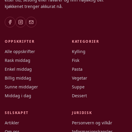
kjøkkenet trenger akkurat nå.
OPPSKRIFTER
KATEGORIER
Alle oppskrifter
Kylling
Rask middag
Fisk
Enkel middag
Pasta
Billig middag
Vegetar
Sunne middager
Suppe
Middag i dag
Dessert
SELSKAPET
JURIDISK
Artikler
Personvern og vilkår
Om oss
Informasjonskapsler