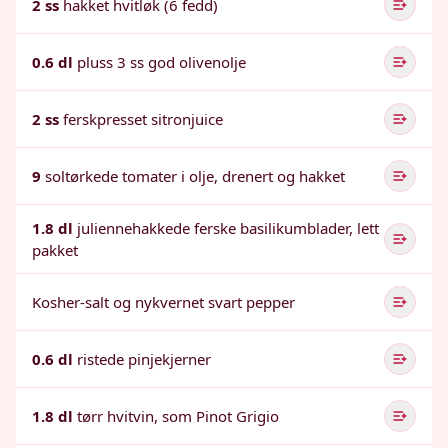
2 ss
hakket hvitløk (6 fedd)
0.6 dl
pluss 3 ss god olivenolje
2 ss
ferskpresset sitronjuice
9
soltørkede tomater i olje, drenert og hakket
1.8 dl
juliennehakkede ferske basilikumblader, lett
pakket
Kosher-salt og nykvernet svart pepper
0.6 dl
ristede pinjekjerner
1.8 dl
tørr hvitvin, som Pinot Grigio