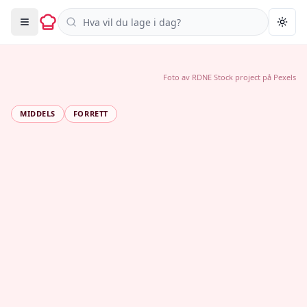
Søk i oppskrifter
Togg
Foto av
RDNE Stock project
på
Pexels
MIDDELS
FORRETT