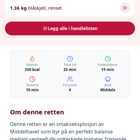
1.36 kg
blåskjell, renset
Legg alle i handlelisten
Kalorier
Total tid
Forberedelse
250 kcal
25 min
15 min
Steketid
Porsjoner
Nivå
10 min
4
Middels
Om denne retten
Denne retten er en smakseksplosjon av
Middelhavet som byr på en perfekt balanse
mellom sødmefulle soltørkede tomater, fristende