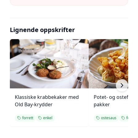
Lignende oppskrifter
Klassiske krabbekaker med
Potet- og ostefylt
Old Bay-krydder
pakker
forrett
enkel
ostesaus
forrett