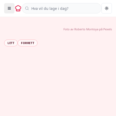
Søk i oppskrifter
Togg
Foto av
Roberto Montoya
på
Pexels
LETT
FORRETT