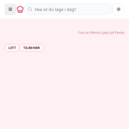
Søk i oppskrifter
Togg
Foto av
Meliha Ljaljic
på
Pexels
LETT
TILBEHØR