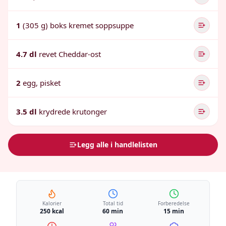
1
(305 g) boks kremet soppsuppe
4.7 dl
revet Cheddar-ost
2
egg, pisket
3.5 dl
krydrede krutonger
Legg alle i handlelisten
Kalorier
Total tid
Forberedelse
250 kcal
60 min
15 min