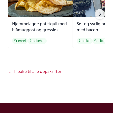
Hjemmelagde potetgull med
Søt og syrlig brokk
blåmuggost og gressløk
med bacon
enkel
tilbehør
enkel
tilbehør
← Tilbake til alle oppskrifter