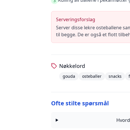
Rulling av ballene i pekannøtter g
3
Serveringsforslag
Server disse lekre osteballene sa
til begge. De er også et flott tilbe
Nøkkelord
gouda
osteballer
snacks
Ofte stilte spørsmål
Hvord