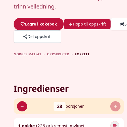
trinn veiledning.
Lagre i kokebok
Hopp til oppskrift
S
Del oppskrift
NORGES MATFAT
›
OPPSKRIFTER
›
FORRETT
Ingredienser
28
porsjoner
1 pakke
(226 g) kremost, myknet