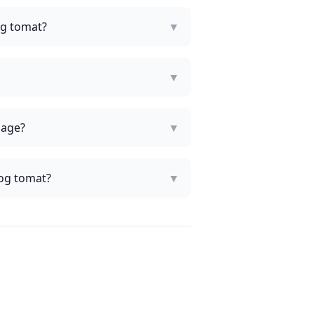
og tomat?
▼
▼
lage?
▼
 og tomat?
▼