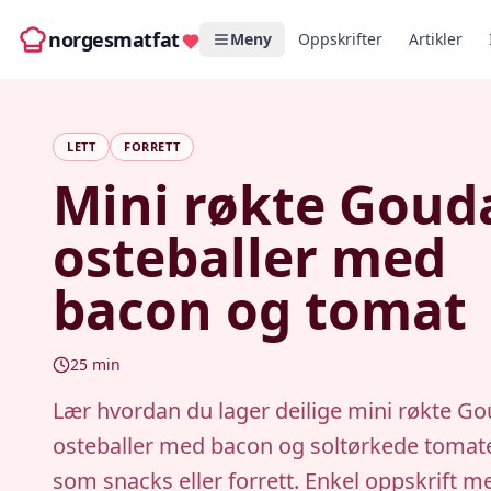
norgesmatfat
Meny
Oppskrifter
Artikler
LETT
FORRETT
Mini røkte Goud
osteballer med
bacon og tomat
25
min
Lær hvordan du lager deilige mini røkte Go
osteballer med bacon og soltørkede tomate
som snacks eller forrett. Enkel oppskrift me