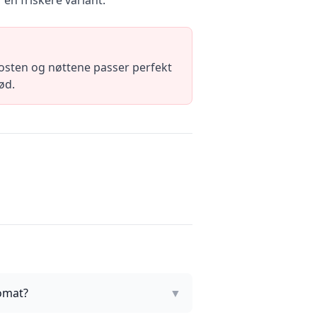
 en friskere variant.
e osten og nøttene passer perfekt
rød.
omat?
▼