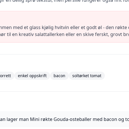
ir en deilig sprø tekstur, men persille fungerer også fint for
mmen med et glass kjølig hvitvin eller et godt øl - den røkt
hør til en kreativ salattallerken eller en skive ferskt, grovt b
forrett
enkel oppskrift
bacon
soltørket tomat
an lager man Mini røkte Gouda-osteballer med bacon og t