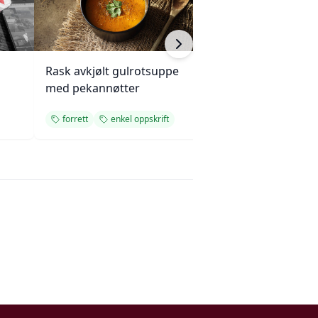
Rask avkjølt gulrotsuppe
Mini eggerøre-s
med pekannøtter
med gressløk
forrett
enkel oppskrift
forrett
enkel 