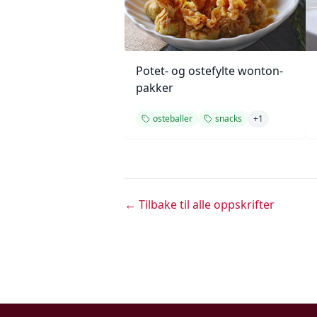
Potet- og ostefylte wonton-
pakker
osteballer
snacks
+
1
← Tilbake til alle oppskrifter