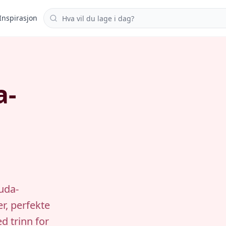
Søk i oppskrifter
Inspirasjon
a-
uda-
r, perfekte
d trinn for