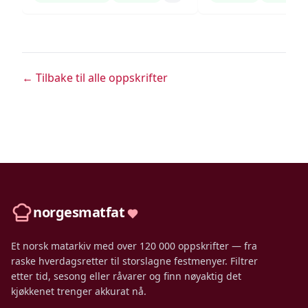
← Tilbake til alle oppskrifter
norgesmatfat
Et norsk matarkiv med over 120 000 oppskrifter — fra
raske hverdagsretter til storslagne festmenyer. Filtrer
etter tid, sesong eller råvarer og finn nøyaktig det
kjøkkenet trenger akkurat nå.