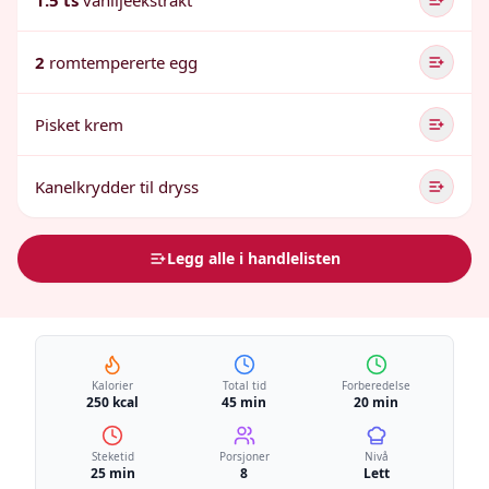
1.5 ts
vaniljeekstrakt
2
romtempererte egg
Pisket krem
Kanelkrydder til dryss
Legg alle i handlelisten
Kalorier
Total tid
Forberedelse
250 kcal
45 min
20 min
Steketid
Porsjoner
Nivå
25 min
8
Lett