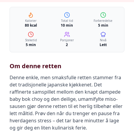
Kalorier
Total tid
Forberedelse
80 kcal
10 min
5 min
Steketid
Porsjoner
Nivå
5 min
2
Lett
Om denne retten
Denne enkle, men smaksfulle retten stammer fra
det tradisjonelle japanske kjøkkenet. Det
raffinerte samspillet mellom den knapt dampede
baby bok choy og den deilige, umamifylte miso-
sausen gjør denne retten til et herlig tilbehør eller
lett måltid. Prøv den når du trenger en pause fra
hverdagens stress – det tar bare minutter å lage
og gir deg en liten kulinarisk ferie.