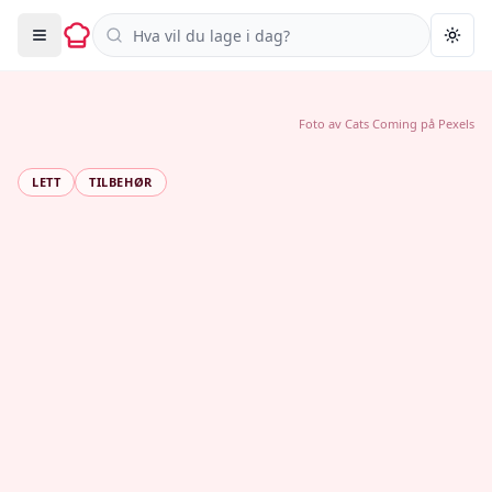
Søk i oppskrifter
Togg
Foto av
Cats Coming
på
Pexels
LETT
TILBEHØR