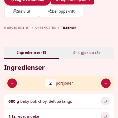
Skriv ut
Del oppskrift
NORGES MATFAT
›
OPPSKRIFTER
›
TILBEHØR
Ingredienser (
8
)
Slik gjør du (
8
)
Ingredienser
2
porsjoner
680 g
baby bok choy, delt på langs
1 ts
revet ingefær