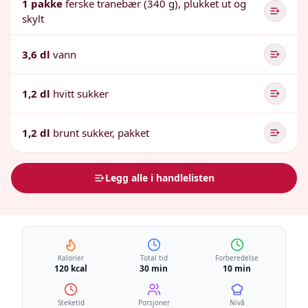
1 pakke
ferske tranebær (340 g), plukket ut og
skylt
3,6 dl
vann
1,2 dl
hvitt sukker
1,2 dl
brunt sukker, pakket
Legg alle i handlelisten
Kalorier
Total tid
Forberedelse
120 kcal
30 min
10 min
Steketid
Porsjoner
Nivå