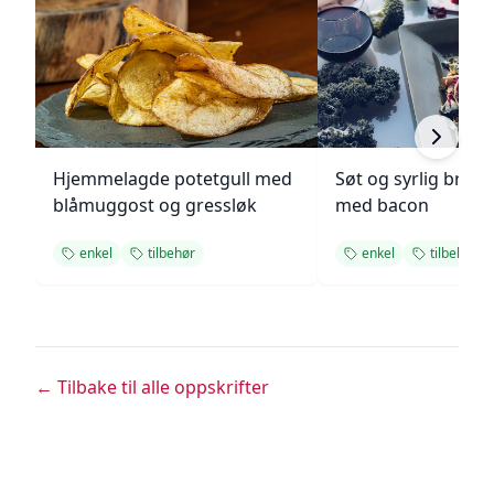
Hjemmelagde potetgull med
Søt og syrlig brokk
blåmuggost og gressløk
med bacon
enkel
tilbehør
enkel
tilbehør
← Tilbake til alle oppskrifter