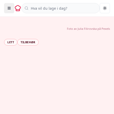
Søk i oppskrifter
Togg
Foto av
Julia Filirovska
på
Pexels
LETT
TILBEHØR