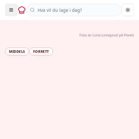
Søk i oppskrifter
Togg
Foto av
Luna Lovegood
på
Pexels
MIDDELS
FORRETT