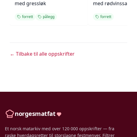
med gressløk
med rødvinssaus
forrett
pålegg
forrett
← Tilbake til alle oppskrifter
norgesmatfat
Et norsk matarkiv med over 120 000 oppskrifter — fra
raske hverdagsretter til storslagne festmenyer. Filtrer