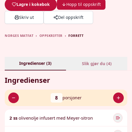
Lagre i kokebok
Hopp til oppskrift
Skriv ut
Del oppskrift
NORGES MATFAT
›
OPPSKRIFTER
›
FORRETT
Ingredienser (
3
)
Slik gjør du (
4
)
Ingredienser
8
porsjoner
2 ss
olivenolje infusert med Meyer-sitron